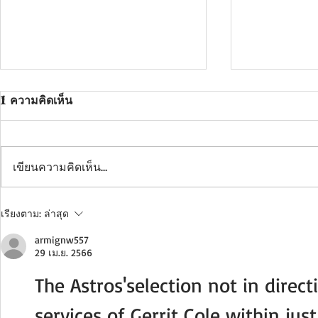
1 ความคิดเห็น
เขียนความคิดเห็น…
INSTALLATION : งานติดตั้ง
INSTALLATI
เรียงตาม:
ล่าสุด
หน้างาน จ.สุพรรณบุรี
นครหลวงแคป
armignw557
29 เม.ย. 2566
The Astros'selection not in direct
services of Gerrit Cole within ju