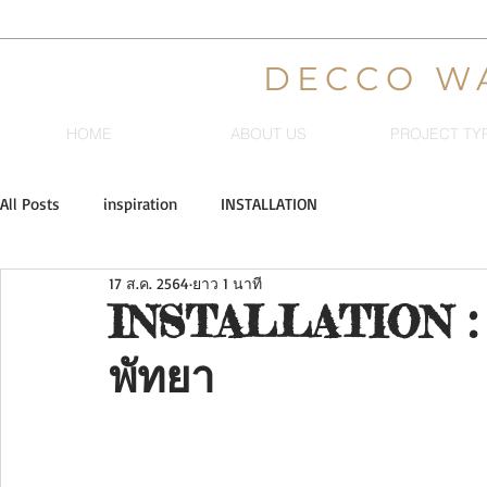
DECCO W
HOME
ABOUT US
PROJECT TY
All Posts
inspiration
INSTALLATION
17 ส.ค. 2564
ยาว 1 นาที
INSTALLATION : ง
พัทยา