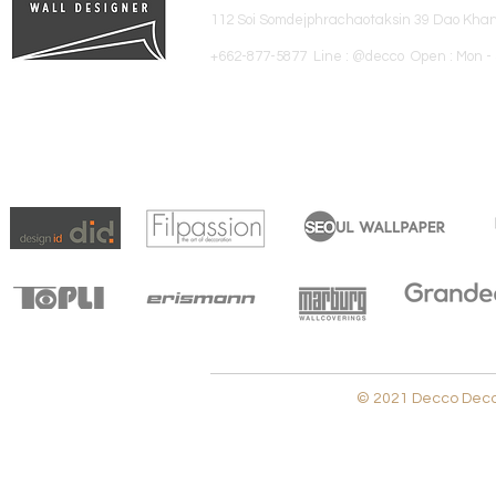
112 Soi Somdejphrachaotaksin 39 Dao Kha
+662-877-5877 Line : @decco Open : Mon - 
© 2021 Decco Decora