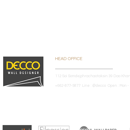
HEAD OFFICE
112 Soi Somdejphrachaotaksin 39 Dao Kha
+662-877-5877 Line : @decco Open : Mon - 