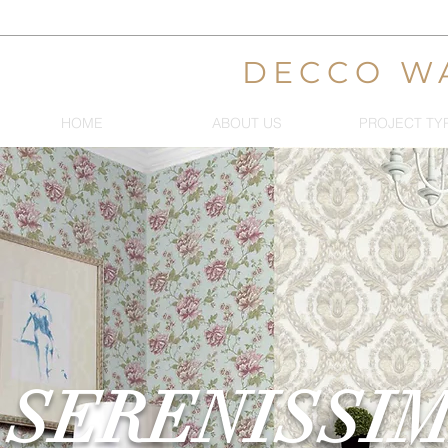
DECCO W
HOME
ABOUT US
PROJECT TY
SERENISSI