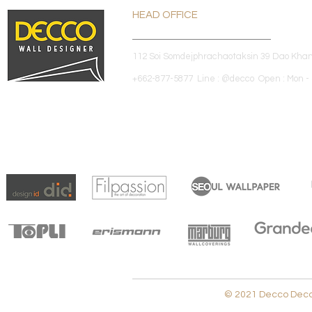
HEAD OFFICE
112 Soi Somdejphrachaotaksin 39 Dao Kha
+662-877-5877 Line : @decco Open : Mon - 
© 2021 Decco Decora