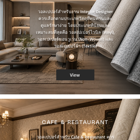
วอลเปปอร์สำหรับงาน Interior Designer
ควรเลือกตามประเภทวัสดุที่ทนทานและ
ดูแลรักษาง่าย โดยประเภทที่นิยมและ
เหมาะสมที่สุดคือ วอลเปเปอร์ไวนิล (Vinyl),
วอลเปเปอร์นอนวูเว่น (Non-Woven) และ
วอลเปเปอร์ผ้า (Textile)
View
CAFE & RESTAURANT
วอลเปปอร์สำหรับ Cafe & Restaurant ควร