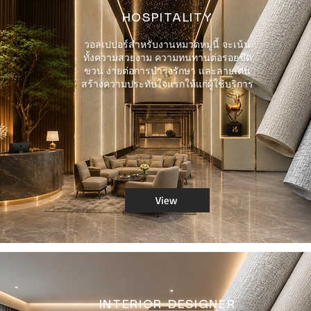
HOSPITALITY
วอลเปปอร์สำหรับงานหมวดหมู่นี้ จะเน้น
ทั้งความสวยงาม ความทนทานต่อรอยขีด
ขวน ง่ายต่อการบำรุงรักษา และลายเด่น
สร้างความประทับใจแรกให้แก่ผู้ใช้บริการ
View
INTERIOR DESIGNER