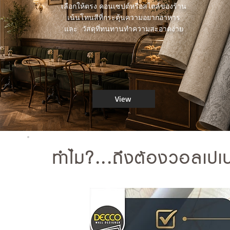
เลือกให้ตรง คอนเซปต์หรือสไตล์ของร้าน
เน้นโทนสีที่กระตุ้นความอยากอาหาร
และ วัสดุที่ทนทานทำความสะอาดง่าย
View
ทำไม?...ถึงต้องวอลเปเป