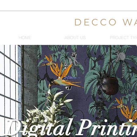
DECCO W
HOME
ABOUT US
PROJECT TY
Digital Printi