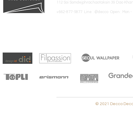
112 Soi Somdejphrachaotaksin 39 Dao Kha
+662-877-5877 Line : @decco Open : Mon - 
© 2021 Decco Decora