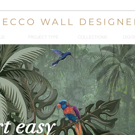
DECCO WALL DESIGNE
US
PROJECT TYPE
COLLECTIONS
DIGIT
t easy