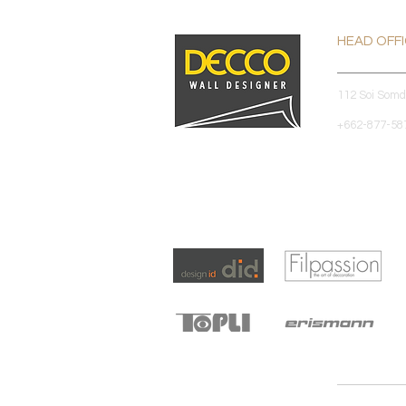
HEAD OFF
112 Soi Som
+662-877-587