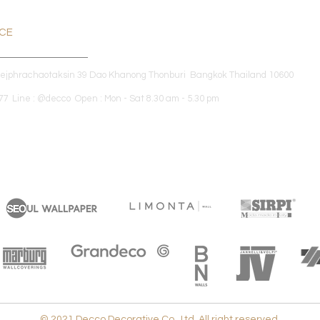
ICE
dejphrachaotaksin 39 Dao Khanong Thonburi Bangkok Thailand 10600
7 Line : @decco Open : Mon - Sat 8.30 am - 5.30 pm
© 2021 Decco Decorative Co., Ltd. All right reserved.