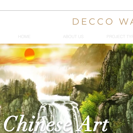
DECCO W
HOME
ABOUT US
PROJECT TY
Chinese Art