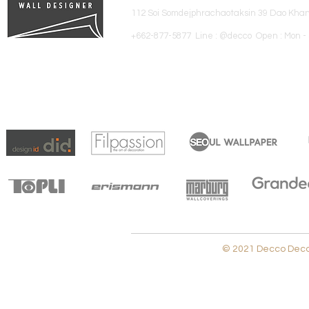
112 Soi Somdejphrachaotaksin 39 Dao Kha
+662-877-5877 Line : @decco Open : Mon - 
© 2021 Decco Decora