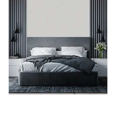
62503-4