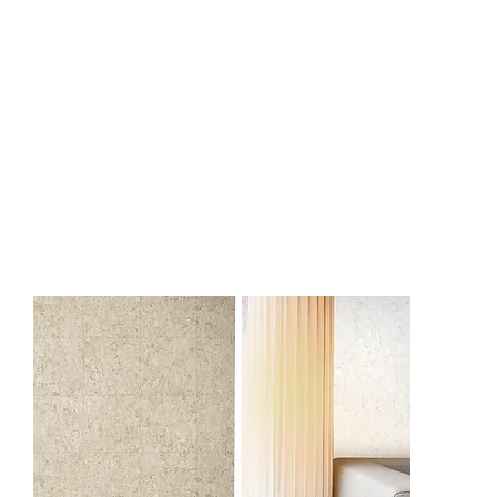
62513-1