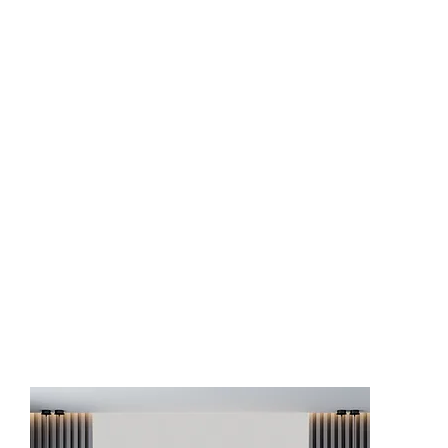
62502-4
62503-1