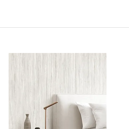
62501-1