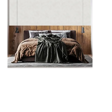
62517-4