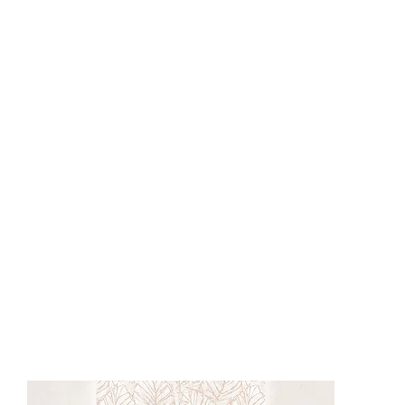
62521-1