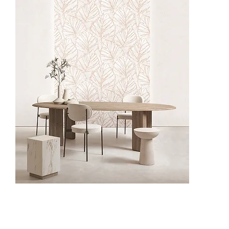
62521-4