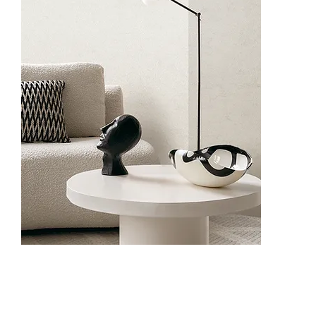
62507-4