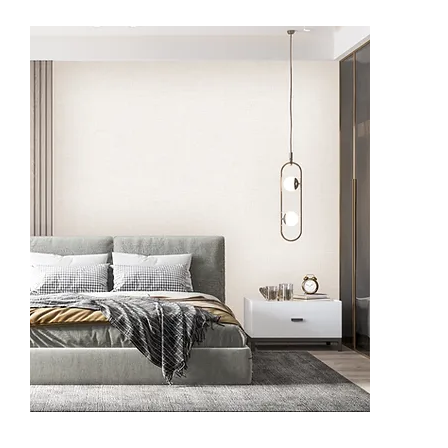
62511-1