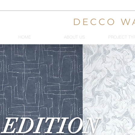
DECCO W
HOME
ABOUT US
PROJECT TY
EDITION