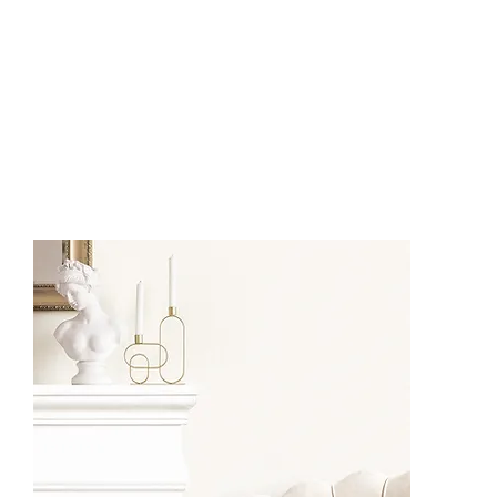
62509-1