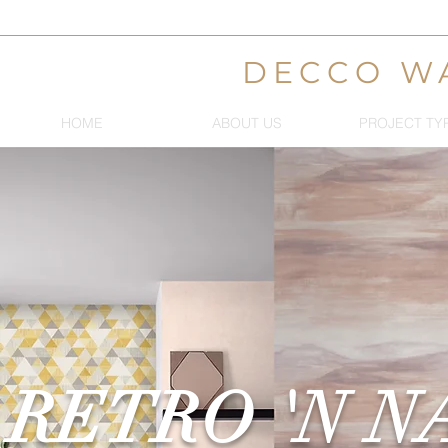
DECCO W
HOME
ABOUT US
PROJECT TY
RETRO 'N N