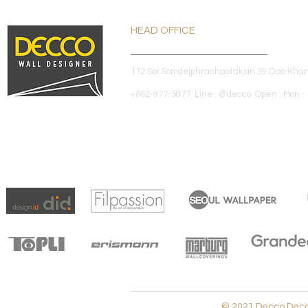
HEAD OFFICE
112 Soi Somdejphrachaotaksin 39 Dao Kha
+662-877-5877 Line : @decco Open : Mon - 
© 2021 Decco Decora