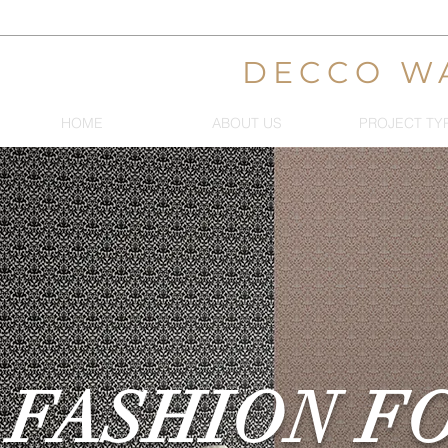
DECCO W
HOME
ABOUT US
PROJECT TY
FASHION F