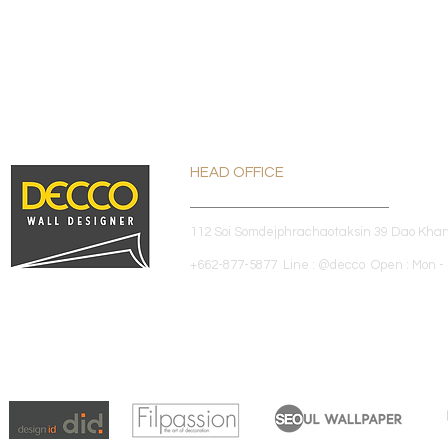
HEAD OFFICE
112 Soi Somdejphrachaotaksin 39 Dao Kha
+662-877-5877 Line : @decco Open : Mon - 